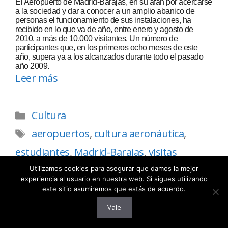
El Aeropuerto de Madrid-Barajas, en su afán por acercarse
a la sociedad y dar a conocer a un amplio abanico de
personas el funcionamiento de sus instalaciones, ha
recibido en lo que va de año, entre enero y agosto de
2010, a más de 10.000 visitantes. Un número de
participantes que, en los primeros ocho meses de este
año, supera ya a los alcanzados durante todo el pasado
año 2009.
Leer más
Cultura
aeropuertos
,
cultura aeronáutica
,
estudiantes
,
Madrid-Barajas
,
visitas
Utilizamos cookies para asegurar que damos la mejor
experiencia al usuario en nuestra web. Si sigues utilizando
este sitio asumiremos que estás de acuerdo.
Jornada de puertas abiertas y II
Vale
Festival Aéreo Internacional