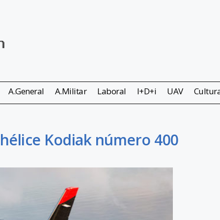
A.General
A.Militar
Laboral
I+D+i
UAV
Cultur
ohélice Kodiak número 400