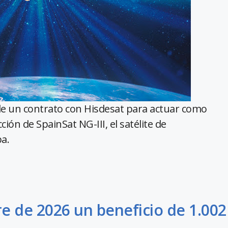
de un contrato con Hisdesat para actuar como
ción de SpainSat NG-III, el satélite de
a.
e de 2026 un beneficio de 1.002