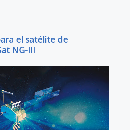
ara el satélite de
at NG-III