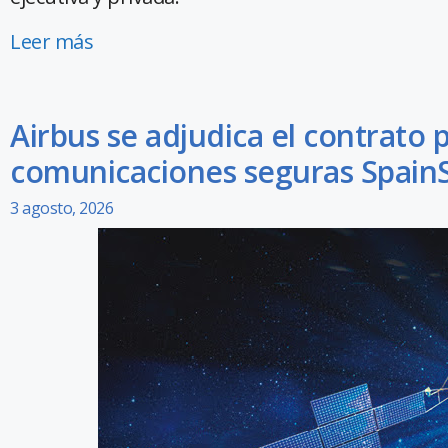
Leer más
Airbus se adjudica el contrato p
comunicaciones seguras SpainS
3 agosto, 2026