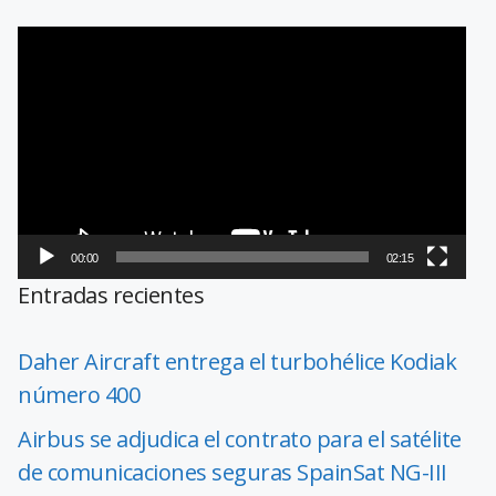
Reproductor
de
vídeo
00:00
02:15
Entradas recientes
Daher Aircraft entrega el turbohélice Kodiak
número 400
Airbus se adjudica el contrato para el satélite
de comunicaciones seguras SpainSat NG-III