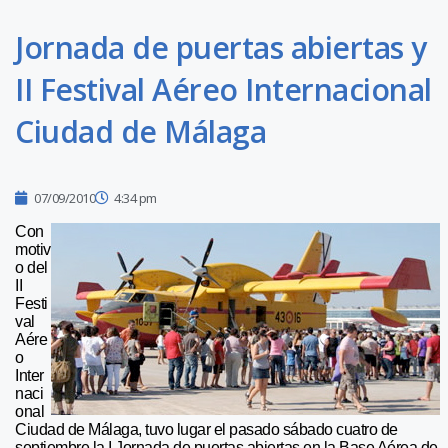
Jornada de puertas abiertas y
II Festival Aéreo Internacional
Ciudad de Málaga
07/09/2010
4:34 pm
Con
motiv
o del
II
Festi
val
Aére
o
Inter
naci
onal
Ciudad de Málaga, tuvo lugar el pasado sábado cuatro de
septiembre la I Jornada de puertas abiertas en la Base Aérea de