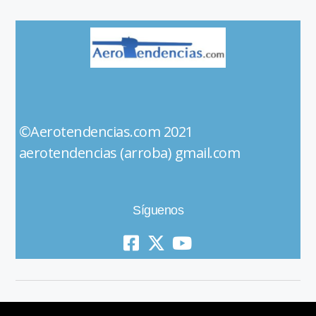
©Aerotendencias.com 2021
aerotendencias (arroba) gmail.com
Síguenos