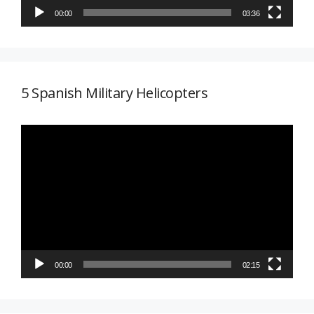
00:00
03:36
5 Spanish Military Helicopters
Reproductor
de
vídeo
00:00
02:15