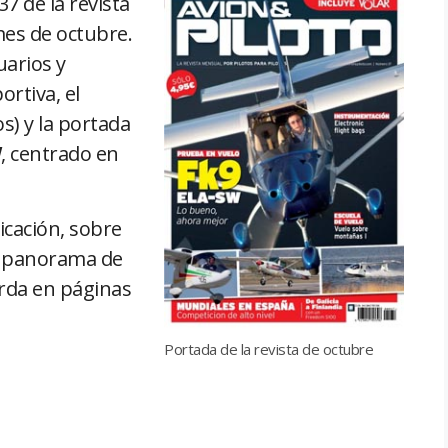
7 de la revista
mes de octubre.
uarios y
ortiva, el
os) y la portada
W
, centrado en
licación, sobre
l panorama de
borda en páginas
Portada de la revista de octubre