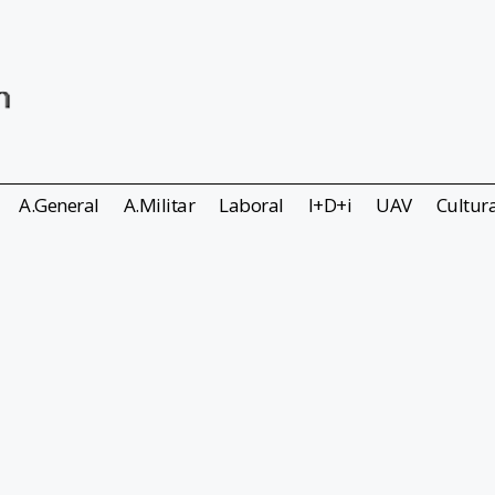
A.General
A.Militar
Laboral
I+D+i
UAV
Cultur