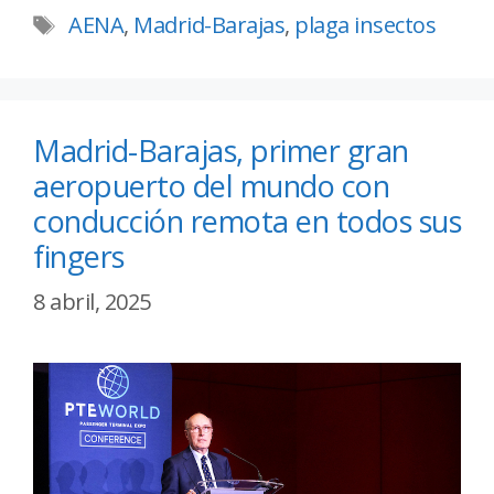
AENA
,
Madrid-Barajas
,
plaga insectos
Madrid-Barajas, primer gran
aeropuerto del mundo con
conducción remota en todos sus
fingers
8 abril, 2025