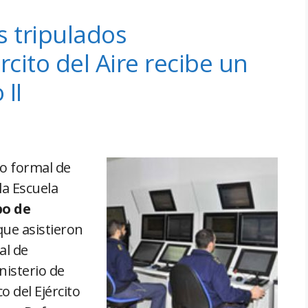
s tripulados
cito del Aire recibe un
II
to formal de
la Escuela
o de
ue asistieron
al de
isterio de
 del Ejército