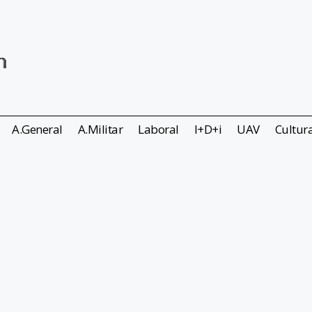
A.General
A.Militar
Laboral
I+D+i
UAV
Cultur