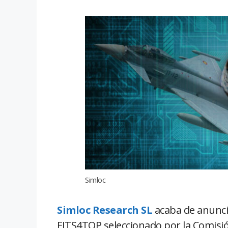
Simloc
Simloc Research SL
acaba de anuncia
FITS4TOP seleccionado por la Comisió