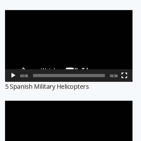
Reproductor
de
vídeo
00:00
03:36
5 Spanish Military Helicopters
Reproductor
de
vídeo