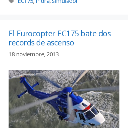
EC175
,
Indra
,
simulador
El Eurocopter EC175 bate dos
records de ascenso
18 noviembre, 2013