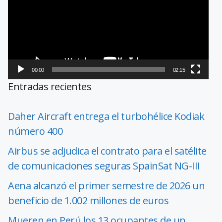
vídeo
00:00
02:15
Entradas recientes
Daher Aircraft entrega el turbohélice Kodiak
número 400
Airbus se adjudica el contrato para el satélite
de comunicaciones seguras SpainSat NG-III
Aena alcanzó el primer semestre de 2026 un
beneficio de 1.002 millones de euros
Mueren en Perú los 13 ocupantes de un