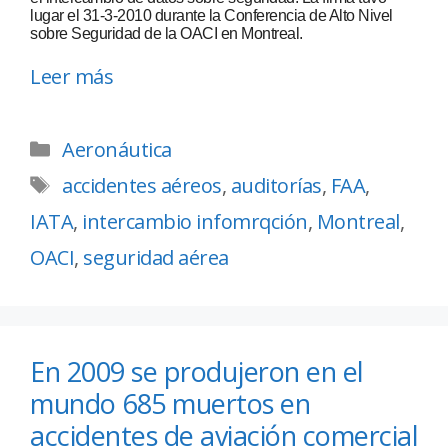
lugar el 31-3-2010 durante la Conferencia de Alto Nivel
sobre Seguridad de la OACI en Montreal.
Leer más
Aeronáutica
accidentes aéreos
,
auditorías
,
FAA
,
IATA
,
intercambio infomrqción
,
Montreal
,
OACI
,
seguridad aérea
En 2009 se produjeron en el
mundo 685 muertos en
accidentes de aviación comercial