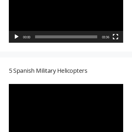
vídeo
00:00
03:36
5 Spanish Military Helicopters
Reproductor
de
vídeo