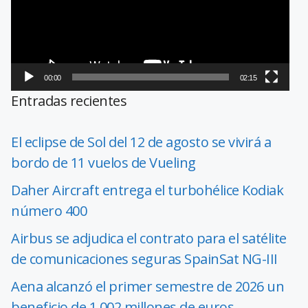
00:00
02:15
Entradas recientes
El eclipse de Sol del 12 de agosto se vivirá a
bordo de 11 vuelos de Vueling
Daher Aircraft entrega el turbohélice Kodiak
número 400
Airbus se adjudica el contrato para el satélite
de comunicaciones seguras SpainSat NG-III
Aena alcanzó el primer semestre de 2026 un
beneficio de 1.002 millones de euros