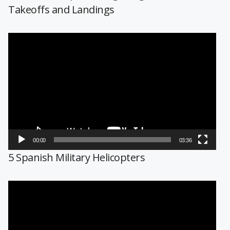
Takeoffs and Landings
Reproductor
de
vídeo
00:00
03:36
5 Spanish Military Helicopters
Reproductor
de
vídeo