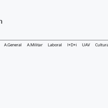
A.General
A.Militar
Laboral
I+D+i
UAV
Cultur