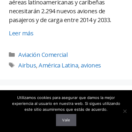
aéreas latinoamericanas y caribeñas
necesitarán 2.294 nuevos aviones de
pasajeros y de carga entre 2014 y 2033.
Leer más
Aviación Comercial
Airbus
,
América Latina
,
aviones
En 22 aeropuertos de Aena hay
Utilizamos cookies para asegurar que damos la mejor
experiencia al usuario en nuestra web. Si sigues utilizando
99 aeronaves abandonadas
este sitio asumiremos que estás de acuerdo.
9 septiembre, 2014
Vale