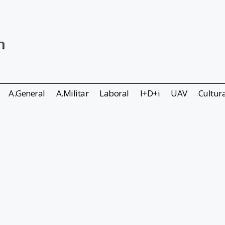
A.General
A.Militar
Laboral
I+D+i
UAV
Cultur