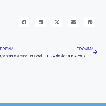
PREVIA
PRÓXIMA
Qantas estrena un Boeing 737-800 con decoración retro de los años 70
ESA designa a Airbus D&S contratista principal del módulo de servicios de la cápsula espacial Orion