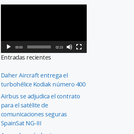
Reproductor
de
vídeo
00:00
02:15
Entradas recientes
Daher Aircraft entrega el
turbohélice Kodiak número 400
Airbus se adjudica el contrato
para el satélite de
comunicaciones seguras
SpainSat NG-III