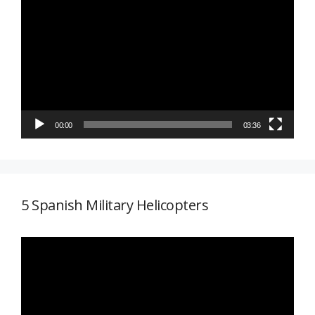
de
vídeo
00:00
03:36
5 Spanish Military Helicopters
Reproductor
de
vídeo