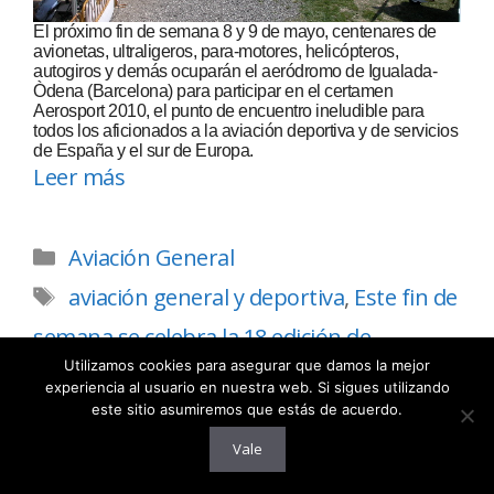
El próximo fin de semana 8 y 9 de mayo, centenares de
avionetas, ultraligeros, para-motores, helicópteros,
autogiros y demás ocuparán el aeródromo de Igualada-
Òdena (Barcelona) para participar en el certamen
Aerosport 2010, el punto de encuentro ineludible para
todos los aficionados a la aviación deportiva y de servicios
de España y el sur de Europa.
Leer más
Aviación General
aviación general y deportiva
,
Este fin de
semana se celebra la 18 edición de
Utilizamos cookies para asegurar que damos la mejor
Aerosport en Igualada-Òdena
,
ultraligeros
experiencia al usuario en nuestra web. Si sigues utilizando
este sitio asumiremos que estás de acuerdo.
Vale