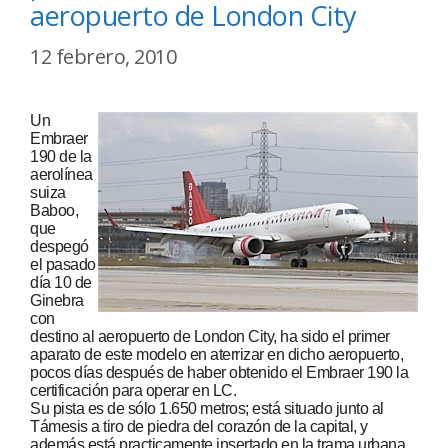
aeropuerto de London City
12 febrero, 2010
Un
Embraer
190 de la
aerolínea
suiza
Baboo,
que
despegó
el pasado
día 10 de
Ginebra
con
destino al aeropuerto de London City, ha sido el primer
aparato de este modelo en aterrizar en dicho aeropuerto,
pocos días después de haber obtenido el Embraer 190 la
certificación para operar en LC.
Su pista es de sólo 1.650 metros; está situado junto al
Támesis a tiro de piedra del corazón de la capital, y
además está practicamente insertado en la trama urbana