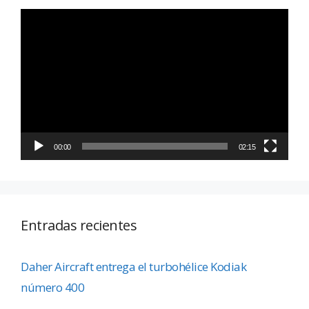
Reproductor
de
vídeo
00:00
02:15
Entradas recientes
Daher Aircraft entrega el turbohélice Kodiak
número 400