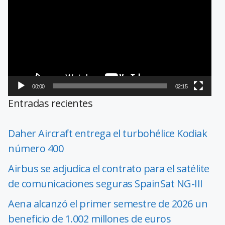
de
vídeo
00:00
02:15
Entradas recientes
Daher Aircraft entrega el turbohélice Kodiak
número 400
Airbus se adjudica el contrato para el satélite
de comunicaciones seguras SpainSat NG-III
Aena alcanzó el primer semestre de 2026 un
beneficio de 1.002 millones de euros