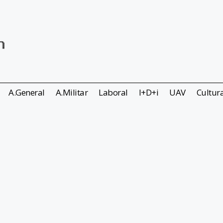
A.General
A.Militar
Laboral
I+D+i
UAV
Cultur