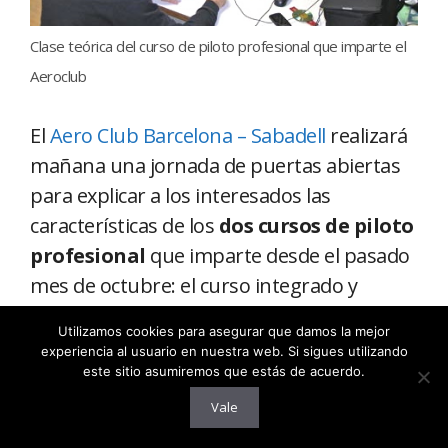
Clase teórica del curso de piloto profesional que imparte el
Aeroclub
El
Aero Club Barcelona – Sabadell
realizará
mañana una jornada de puertas abiertas
para explicar a los interesados las
características de los
dos cursos de piloto
profesional
que imparte desde el pasado
mes de octubre: el curso integrado y
modular de piloto de línea aérea (ATPL) y el
Utilizamos cookies para asegurar que damos la mejor
curso de piloto comercial de avión (CPL).
experiencia al usuario en nuestra web. Si sigues utilizando
este sitio asumiremos que estás de acuerdo.
Asimismo, informará del curso de
Vale
tripulante de cabina de pasajeros