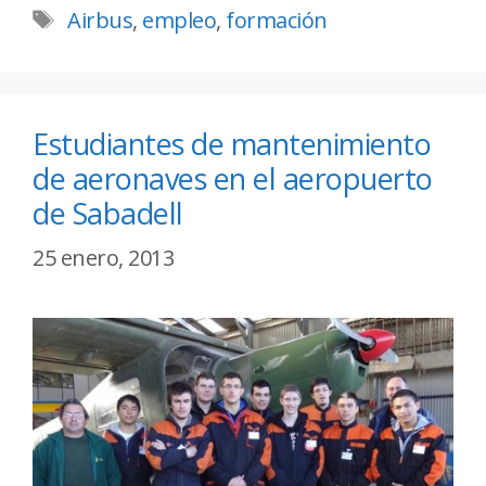
Airbus
,
empleo
,
formación
Estudiantes de mantenimiento
de aeronaves en el aeropuerto
de Sabadell
25 enero, 2013