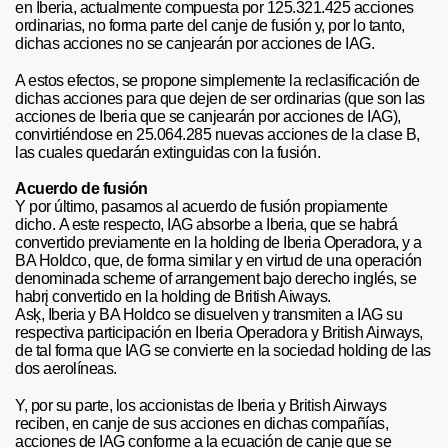
en Iberia, actualmente compuesta por 125.321.425 acciones
ordinarias, no forma parte del canje de fusión y, por lo tanto,
dichas acciones no se canjearán por acciones de IAG.
A estos efectos, se propone simplemente la reclasificación de
dichas acciones para que dejen de ser ordinarias (que son las
acciones de Iberia que se canjearán por acciones de IAG),
convirtiéndose en 25.064.285 nuevas acciones de la clase B,
las cuales quedarán extinguidas con la fusión.
Acuerdo de fusión
Y por último, pasamos al acuerdo de fusión propiamente
dicho. A este respecto, IAG absorbe a Iberia, que se habrá
convertido previamente en la holding de Iberia Operadora, y a
BA Holdco, que, de forma similar y en virtud de una operación
denominada scheme of arrangement bajo derecho inglés, se
habrį convertido en la holding de British Aiways.
Asķ, Iberia y BA Holdco se disuelven y transmiten a IAG su
respectiva participación en Iberia Operadora y British Airways,
de tal forma que IAG se convierte en la sociedad holding de las
dos aerolíneas.
Y, por su parte, los accionistas de Iberia y British Airways
reciben, en canje de sus acciones en dichas compañías,
acciones de IAG conforme a la ecuación de canje que se