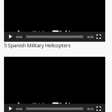
vídeo
00:00
03:36
5 Spanish Military Helicopters
Reproductor
de
vídeo
00:00
02:15