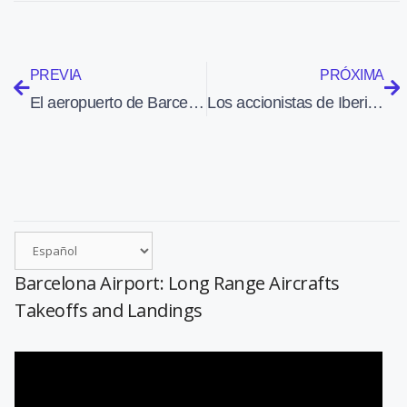
PREVIA
PRÓXIMA
El aeropuerto de Barcelona ampliará a principios de 2011 la dotación de vehículos contraincendios
Los accionistas de Iberia y British Airways aprobaron la fusión
Barcelona Airport: Long Range Aircrafts
Takeoffs and Landings
Reproductor
de