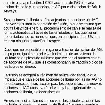
somete a su aprobación: 1,0205 acciones de IAG por cada
acción de Iberia y una acción de IAG por cada acción de British
Airways.
Sus acciones de Iberia serán canjeadas por acciones de IAG
una vez ejecutada la operación de fusión, lo que se estima que
ocurrirá el 24 de enero. El procedimiento de canje se realiza de
forma automática a través de las entidades en las que tienen
depositadas sus acciones sin que, en principio, deban Ustedes
realizar ninguna actuación al respecto.
Dado que no es posible entregar una fracción de acción de IAG,
se propone igualmente el establecimiento de un sistema de
liquidación de picos, de tal forma que reciban el número entero
de acciones de IAG que les correspondan y la fracción o pico se
les liquide en dinero.
La fusión se acogerá al régimen de neutralidad fiscal, lo que
implica que el canje de las acciones de Iberia por las de IAG no
tendrá consecuencias fiscales para los accionistas. Las nuevas
acciones de IAG conservarán el valor y la antigüedad de las
acciones de Iberia, a efectos fiscales.
En resumen, si contamos con su voto, los actuales accionistas
de Iberia, ustedes, junto con los de British Airways, pasarán a