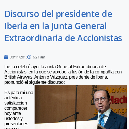
Discurso del presidente de
Iberia en la Junta General
Extraordinaria de Accionistas
30/11/2010
6:21 am
Iberia celebró ayer la Junta General Extraordinaria de
Accionistas, en la que se aprobó la fusión de la compañía con
British Airwyas. Antonio Vázquez, presidente de Iberia,
pronunció el siguiente discurso:
Es para mí una
auténtica
satisfacción
comparecer
hoy ante
ustedes y
presentarles
para su