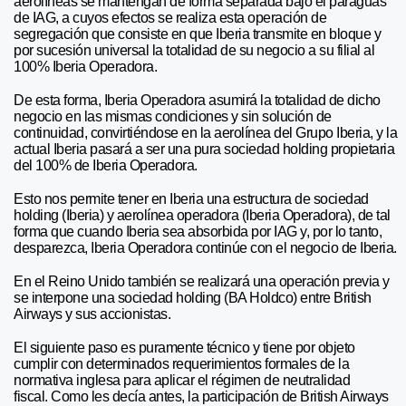
aerolíneas se mantengan de forma separada bajo el paraguas
de IAG, a cuyos efectos se realiza esta operación de
segregación que consiste en que Iberia transmite en bloque y
por sucesión universal la totalidad de su negocio a su filial al
100% Iberia Operadora.
De esta forma, Iberia Operadora asumirá la totalidad de dicho
negocio en las mismas condiciones y sin solución de
continuidad, convirtiéndose en la aerolínea del Grupo Iberia, y la
actual Iberia pasará a ser una pura sociedad holding propietaria
del 100% de Iberia Operadora.
Esto nos permite tener en Iberia una estructura de sociedad
holding (Iberia) y aerolínea operadora (Iberia Operadora), de tal
forma que cuando Iberia sea absorbida por IAG y, por lo tanto,
desparezca, Iberia Operadora continúe con el negocio de Iberia.
En el Reino Unido también se realizará una operación previa y
se interpone una sociedad holding (BA Holdco) entre British
Airways y sus accionistas.
El siguiente paso es puramente técnico y tiene por objeto
cumplir con determinados requerimientos formales de la
normativa inglesa para aplicar el régimen de neutralidad
fiscal. Como les decía antes, la participación de British Airways