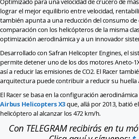
Optimizado para una velocidad de crucero de más
lograr el mejor equilibrio entre velocidad, rentabi
también apunta a una reducción del consumo de 
comparación con los helicópteros de la misma clase
optimización aerodinámica y a un innovador sist
Desarrollado con Safran Helicopter Engines, el si
permite detener uno de los dos motores Aneto-1X
así a reducir las emisiones de CO2. El Racer tam
arquitectura puede contribuir a reducir su huella 
El Racer se basa en la configuración aerodinámica 
Airbus Helicopters X3
que, allá por 2013, batió e
helicóptero al alcanzar los 472 km/h.
Con TELEGRAM recibirás en tu móvi
Clica aquí y síguenos:
t