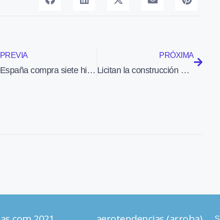
PREVIA
PRÓXIMA
España compra siete hidroaviones De Havilland Canada DHC-515 para modernizar la flota de los populares ‘botijos’
Licitan la construcción de un centro de formación y una residencia en el Aeropuerto de Lleida-Alguaire
ias.com 2021 aerotendencias (arroba)
S