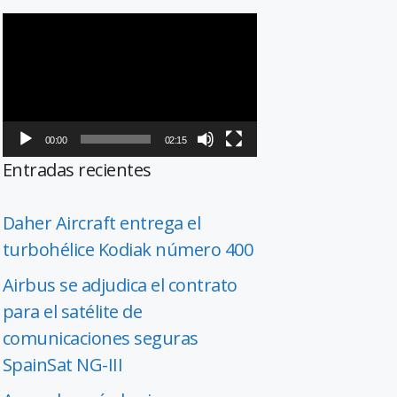
Reproductor
de
vídeo
00:00
02:15
Entradas recientes
Daher Aircraft entrega el
turbohélice Kodiak número 400
Airbus se adjudica el contrato
para el satélite de
comunicaciones seguras
SpainSat NG-III