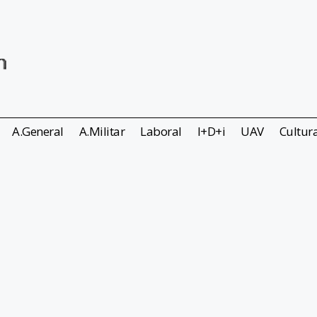
A.General
A.Militar
Laboral
I+D+i
UAV
Cultur