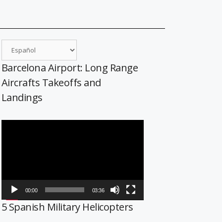
Barcelona Airport: Long Range
Aircrafts Takeoffs and
Landings
Reproductor
de
vídeo
00:00
03:36
5 Spanish Military Helicopters