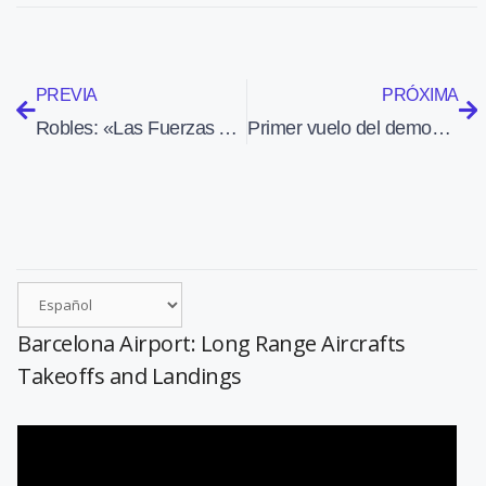
PREVIA
PRÓXIMA
Robles: «Las Fuerzas Armadas nunca dejan a nadie atrás»
Primer vuelo del demostrador RACER de Airbus Helicopters
Barcelona Airport: Long Range Aircrafts
Takeoffs and Landings
Reproductor
de