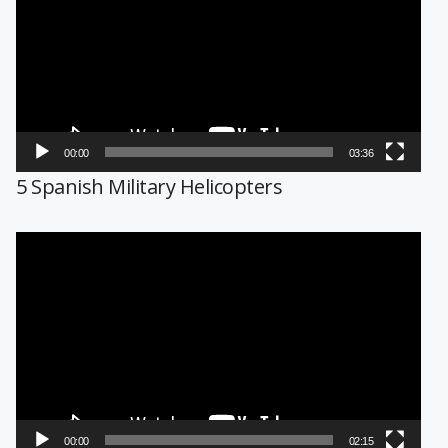
vídeo
00:00
03:36
5 Spanish Military Helicopters
Reproductor
de
vídeo
00:00
02:15