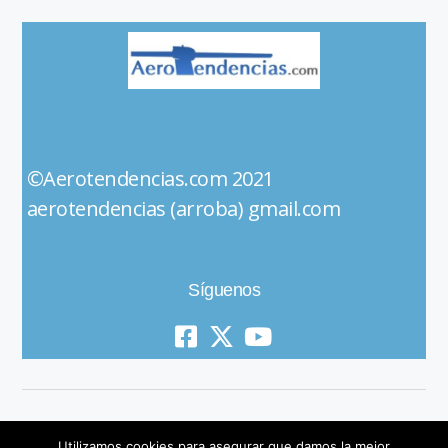
©Aerotendencias.com 2021
aerotendencias (arroba) gmail.com
Síguenos
Utilizamos cookies para asegurar que damos la mejor