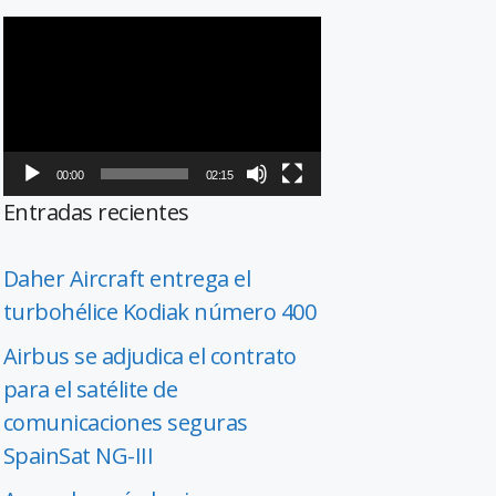
Reproductor
de
vídeo
00:00
02:15
Entradas recientes
Daher Aircraft entrega el
turbohélice Kodiak número 400
Airbus se adjudica el contrato
para el satélite de
comunicaciones seguras
SpainSat NG-III