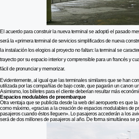
El acuerdo para construir la nueva terminal se adoptó el pasado me
será la «primera terminal de servicios simplificados de nueva cons
la instalación los elogios al proyecto no faltan: la terminal se caract
trayecto por su espacio interior y comprensible para un francés y cua
fácil de pronunciar y memorizar.
Evidentemente, al igual que las terminales similares que se han co
utilizada por las compañías de bajo coste, que pagarán un canon un 
Asimismo, los billetes para el cliente deberían resultar más económi
Espacios modulables de preembarque
Otra ventaja que se publicita desde la web del aeropuerto es que la
como máximo, «gracias a la creación de espacios modulables de pr
pasajeros cuando éstos lleguen». Lo pasajeros accederán a los avio
será de dos millones de pasajeros al año. De forma simultánea se p