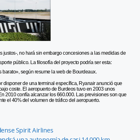
los justos-, no hará sin embargo concesiones a las medidas de
porte público. La filosofía del proyecto podría ser esta:
más barato», según resume la web de Bourdeaux.
or disponer de una terminal específica, Ryanair anunció que
 bajo coste. El aeropuerto de Burdeos tuvo en 2003 unos
En 2010 confía alcanzar los 660.000. Las previsiones son que
te el 40% del volumen de tráfico del aeropuerto.
ense Spirit Airlines
tendrá una autonomía de casi 14.000 km