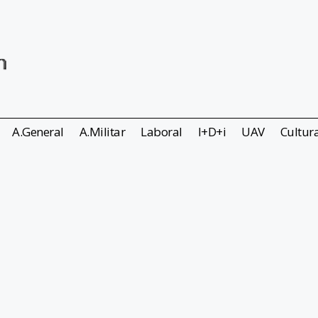
A.General
A.Militar
Laboral
I+D+i
UAV
Cultur