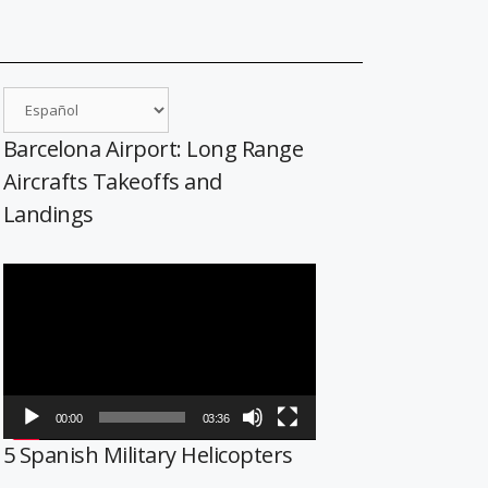
Barcelona Airport: Long Range
Aircrafts Takeoffs and
Landings
Reproductor
de
vídeo
00:00
03:36
5 Spanish Military Helicopters