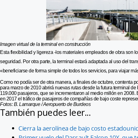
Imagen virtual de la terminal en construcción
Esta flexibilidad y ligereza -los materiales empleados de obra son 
seguridad. Por otra parte, la terminal estará adaptada al uso del trans
«beneficiarse de forma simple de todos los servicios, para viajar 
Como no podía ser de otra manera, a finales de octubre, contenta p
para marzo de 2010 abrirá nuevas rutas desde la futura terminal de
119.000 pasajeros, que se incrementaron al medio millón en 2008. 
en 2017 el tráfico de pasajeros de compañías de bajo coste represen
Fotos: B. Lamarque / Aeropuerto de Burdeos
También puedes leer...
Cierra la aerolínea de bajo costo estadounid
Primer vuelo del Dassault Falcon 10X, que 