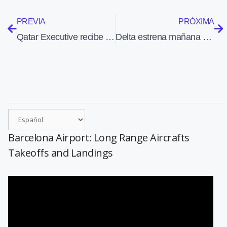
PREVIA
PRÓXIMA
Qatar Executive recibe en Doha los dos primeros Gulfstream G700
Delta estrena mañana su segundo vuelo diario entre Barcelona y Nueva York
Barcelona Airport: Long Range Aircrafts
Takeoffs and Landings
Reproductor
de
vídeo