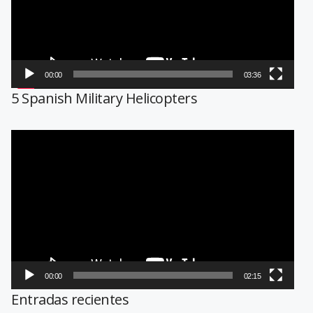
00:00
03:36
5 Spanish Military Helicopters
Reproductor
de
vídeo
00:00
02:15
Entradas recientes