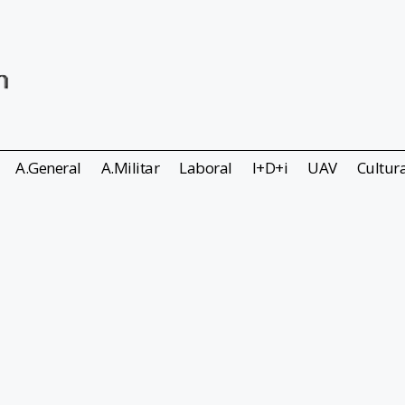
A.General
A.Militar
Laboral
I+D+i
UAV
Cultur