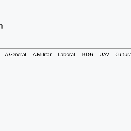
A.General
A.Militar
Laboral
I+D+i
UAV
Cultur