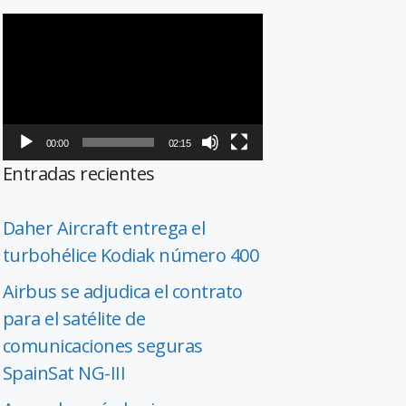
Reproductor
de
vídeo
00:00
02:15
Entradas recientes
Daher Aircraft entrega el
turbohélice Kodiak número 400
Airbus se adjudica el contrato
para el satélite de
comunicaciones seguras
SpainSat NG-III