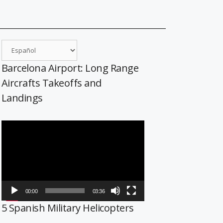
Barcelona Airport: Long Range
Aircrafts Takeoffs and
Landings
Reproductor
de
vídeo
00:00
03:36
5 Spanish Military Helicopters