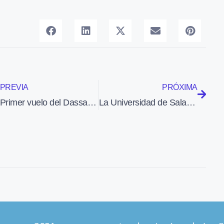
PREVIA
PRÓXIMA
Primer vuelo del Dassault Falcon 10X, que tendrá una autonomía de casi 14.000 km
La Universidad de Salamanca y el Colegio de Pilotos colaborarán en el fomento de la formación aeronáutica