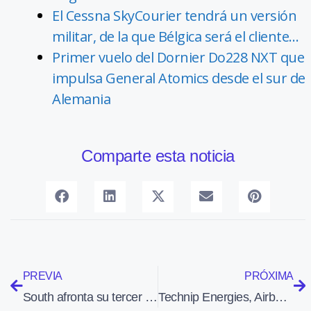
El Cessna SkyCourier tendrá un versión
militar, de la que Bélgica será el cliente…
Primer vuelo del Dornier Do228 NXT que
impulsa General Atomics desde el sur de
Alemania
Comparte esta noticia
PREVIA
PRÓXIMA
South afronta su tercer verano con más de 32 millones de pasajeros previstos
Technip Energies, Airbus, Safran y Tereos crean una empresa para producir combustible de aviación sostenible