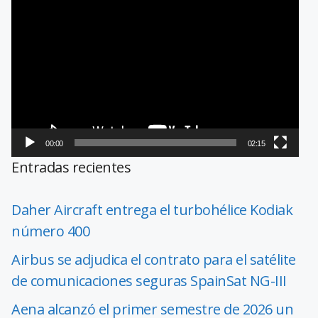
Reproductor
de
vídeo
00:00
02:15
Entradas recientes
Daher Aircraft entrega el turbohélice Kodiak
número 400
Airbus se adjudica el contrato para el satélite
de comunicaciones seguras SpainSat NG-III
Aena alcanzó el primer semestre de 2026 un