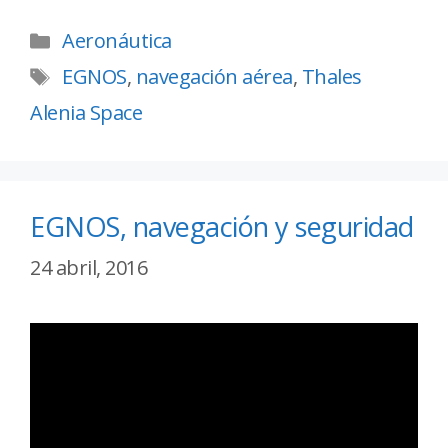
Aeronáutica
EGNOS
,
navegación aérea
,
Thales
Alenia Space
EGNOS, navegación y seguridad
24 abril, 2016