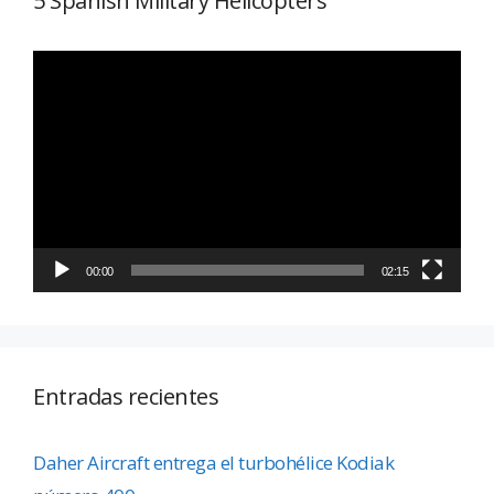
5 Spanish Military Helicopters
Reproductor
de
vídeo
00:00
02:15
Entradas recientes
Daher Aircraft entrega el turbohélice Kodiak