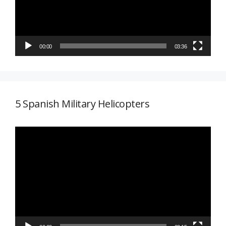
00:00
03:36
5 Spanish Military Helicopters
Reproductor
de
vídeo