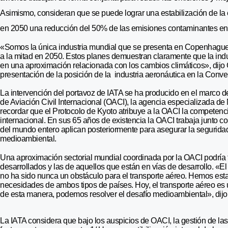
Asimismo, consideran que se puede lograr una estabilización de la
en 2050 una reducción del 50% de las emisiones contaminantes en 
«Somos la única industria mundial que se presenta en Copenhague 
a la mitad en 2050. Estos planes demuestran claramente que la indu
en una aproximación relacionada con los cambios climáticos», dijo G
presentación de la posición de la industria aeronáutica en la Con
La intervención del portavoz de IATA se ha producido en el marco de
de Aviación Civil Internacional (OACI), la agencia especializada d
recordar que el Protocolo de Kyoto atribuye a la OACI la competenci
internacional. En sus 65 años de existencia la OACI trabaja junto c
del mundo entero aplican posteriormente para asegurar la seguridad
medioambiental.
Una aproximación sectorial mundial coordinada por la OACI podría t
desarrollados y las de aquellos que están en vías de desarrollo. «
no ha sido nunca un obstáculo para el transporte aéreo. Hemos est
necesidades de ambos tipos de países. Hoy, el transporte aéreo e
de esta manera, podemos resolver el desafío medioambiental», dijo
La IATA considera que bajo los auspicios de OACI, la gestión de las