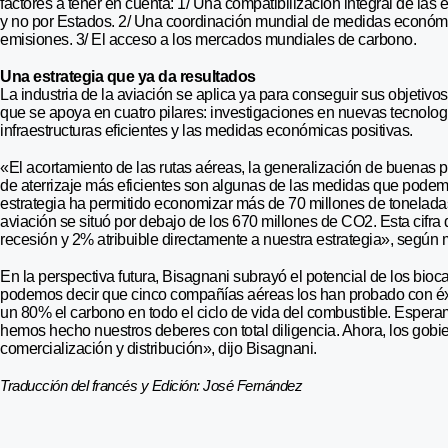
factores a tener en cuenta: 1/ Una compatibilización integral de las 
y no por Estados. 2/ Una coordinación mundial de medidas económi
emisiones. 3/ El acceso a los mercados mundiales de carbono.
Una estrategia que ya da resultados
La industria de la aviación se aplica ya para conseguir sus objetivo
que se apoya en cuatro pilares: investigaciones en nuevas tecnologí
infraestructuras eficientes y las medidas económicas positivas.
«El acortamiento de las rutas aéreas, la generalización de buenas pr
de aterrizaje más eficientes son algunas de las medidas que podem
estrategia ha permitido economizar más de 70 millones de tonelada
aviación se situó por debajo de los 670 millones de CO2. Esta cifra
recesión y 2% atribuible directamente a nuestra estrategia», según ma
En la perspectiva futura, Bisagnani subrayó el potencial de los bi
podemos decir que cinco compañías aéreas los han probado con éxi
un 80% el carbono en todo el ciclo de vida del combustible. Espera
hemos hecho nuestros deberes con total diligencia. Ahora, los gobie
comercialización y distribución», dijo Bisagnani.
Traducción del francés y Edición: José Fernández