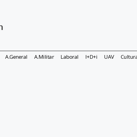
A.General
A.Militar
Laboral
I+D+i
UAV
Cultur