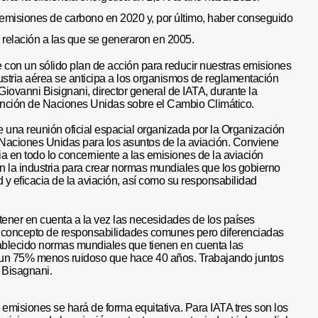
 emisiones de carbono en 2020 y, por último, haber conseguido
relación a las que se generaron en 2005.
con un sólido plan de acción para reducir nuestras emisiones
stria aérea se anticipa a los organismos de reglamentación
iovanni Bisignani, director general de IATA, durante la
vención de Naciones Unidas sobre el Cambio Climático.
 una reunión oficial espacial organizada por la Organización
e Naciones Unidas para los asuntos de la aviación. Conviene
a en todo lo concerniente a las emisiones de la aviación
on la industria para crear normas mundiales que los gobierno
 y eficacia de la aviación, así como su responsabilidad
ener en cuenta a la vez las necesidades de los países
El concepto de responsabilidades comunes pero diferenciadas
ablecido normas mundiales que tienen en cuenta las
s un 75% menos ruidoso que hace 40 años. Trabajando juntos
 Bisagnani.
 emisiones se hará de forma equitativa. Para IATA tres son los