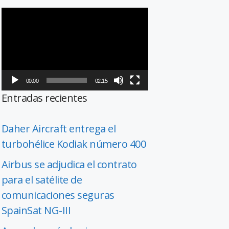
Reproductor
de
vídeo
00:00
02:15
Entradas recientes
Daher Aircraft entrega el
turbohélice Kodiak número 400
Airbus se adjudica el contrato
para el satélite de
comunicaciones seguras
SpainSat NG-III