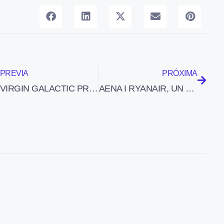
PREVIA
PRÓXIMA
VIRGIN GALACTIC PRESENTA LA NAVE ESPACIAL SPACESHIPTWO
AENA I RYANAIR, UN MATRIMONI D’INTERÉS PER OMPLIR LA T-2