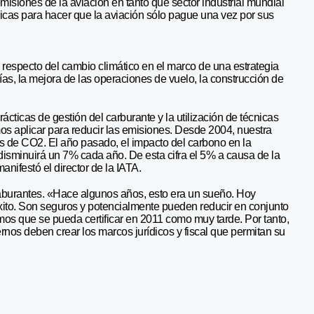
emisiones de la aviación en tanto que sector industrial mundial
cas para hacer que la aviación sólo pague una vez por sus
s respecto del cambio climático en el marco de una estrategia
as, la mejora de las operaciones de vuelo, la construcción de
ácticas de gestión del carburante y la utilización de técnicas
os aplicar para reducir las emisiones. Desde 2004, nuestra
s de CO2. El año pasado, el impacto del carbono en la
 disminuirá un 7% cada año. De esta cifra el 5% a causa de la
nifestó el director de la IATA.
ocaburantes. «Hace algunos años, esto era un sueño. Hoy
to. Son seguros y potencialmente pueden reducir en conjunto
mos que se pueda certificar en 2011 como muy tarde. Por tanto,
rnos deben crear los marcos jurídicos y fiscal que permitan su