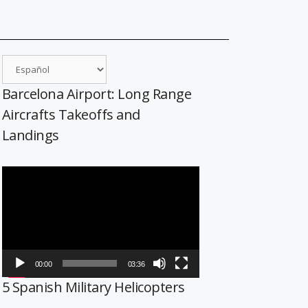
Barcelona Airport: Long Range
Aircrafts Takeoffs and
Landings
Reproductor
de
vídeo
00:00
03:36
5 Spanish Military Helicopters