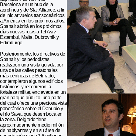
Barcelona en un hub de la
aerolínea y de Star Alliance, a fin
de iniciar vuelos transoceánicos
a América en los próximos años.
Spanair abrirá en los próximos
días nuevas rutas a Tel Aviv,
Estambul, Malta, Dubrovnik y
Edimburgo.
Posteriormente, los directivos de
Spanair y los periodistas
realizaron una visita guiada por
una de las calles peatonales
más céntricas de Belgrado,
contemplaron algunos edificios
históricos, y recorrieron la
fortaleza militar, enclavada en un
gran parque público, una parte
del cual ofrece una preciosa vista
panorámica sobre el Danubio y
el río Sava, que desemboca en
la zona. Belgrado tiene
aproximadamente medio millón
de habiyantes y en su área de
conurbación viven 1,6 millones