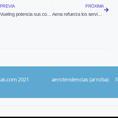
PREVIA
PRÓXIMA
Vueling potencia sus conexiones directas con los países de la zona euromediterránea
Aena refuerza los servicios de información, seguridad, limpieza y atención médica en los aeropuertos con vuelos al norte de Europa
ias.com 2021 aerotendencias (arroba)
S