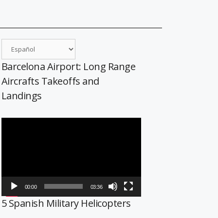
Barcelona Airport: Long Range
Aircrafts Takeoffs and
Landings
Reproductor
de
vídeo
00:00
03:36
5 Spanish Military Helicopters