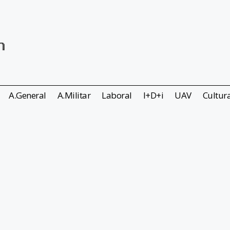
A.General
A.Militar
Laboral
I+D+i
UAV
Cultur