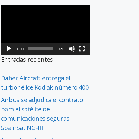
Reproductor
de
vídeo
00:00
02:15
Entradas recientes
Daher Aircraft entrega el
turbohélice Kodiak número 400
Airbus se adjudica el contrato
para el satélite de
comunicaciones seguras
SpainSat NG-III