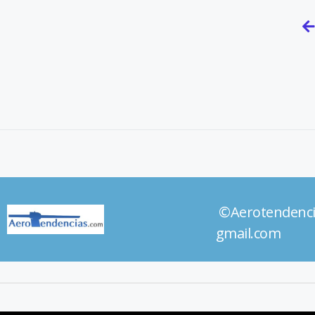
©Aerotendenc
gmail.com