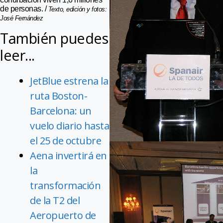
de personas. /
Texto, edición y fotos:
José Fernández
También puedes
leer...
JetBlue estrena la
ruta Boston-
Barcelona: un
vuelo diario hasta
el 25 de octubre
Aena invertirá en
la
transformación
de la T2 del
Aeropuerto de