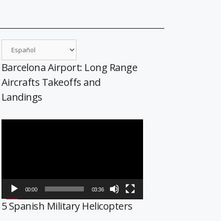
Barcelona Airport: Long Range
Aircrafts Takeoffs and
Landings
Reproductor
de
vídeo
00:00
03:36
5 Spanish Military Helicopters