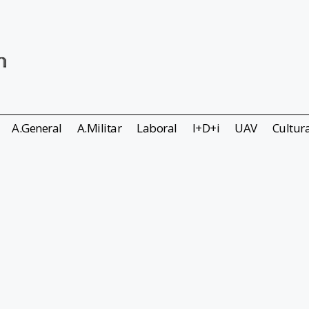
A.General
A.Militar
Laboral
I+D+i
UAV
Cultur