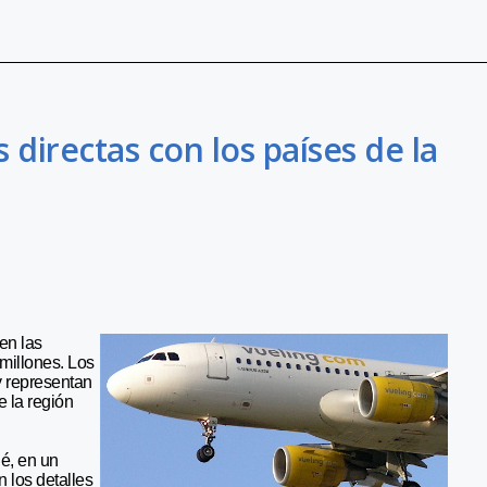
directas con los países de la
en las
millones. Los
y representan
 la región
ué, en un
 los detalles