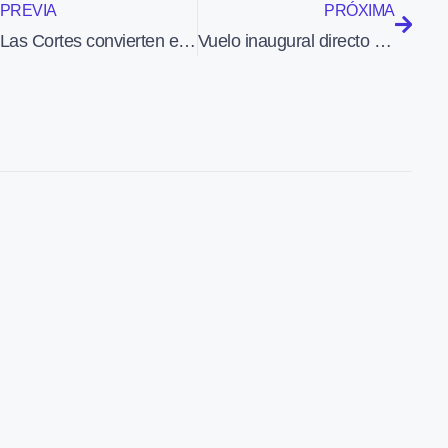
PREVIA
PRÓXIMA
Las Cortes convierten en ley el decreto que redujo los privilegios de los controladores aéreos
Vuelo inaugural directo de Spanair entre Barcelona y Belgrado