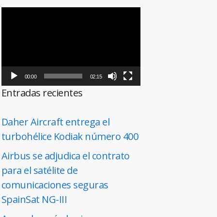
Reproductor
de
vídeo
00:00
02:15
Entradas recientes
Daher Aircraft entrega el
turbohélice Kodiak número 400
Airbus se adjudica el contrato
para el satélite de
comunicaciones seguras
SpainSat NG-III