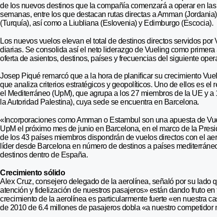
de los nuevos destinos que la compañía comenzará a operar en las
semanas, entre los que destacan rutas directas a Amman (Jordania
(Turquía), así como a Liubliana (Eslovenia) y Edimburgo (Escocia).
Los nuevos vuelos elevan el total de destinos directos servidos por 
diarias. Se consolida así el neto liderazgo de Vueling como primera
oferta de asientos, destinos, países y frecuencias del siguiente oper
Josep Piqué remarcó que a la hora de planificar su crecimiento Vue
que analiza criterios estratégicos y geopolíticos. Uno de ellos es el
el Mediterráneo (UpM), que agrupa a los 27 miembros de la UE y a 16
la Autoridad Palestina), cuya sede se encuentra en Barcelona.
«Incorporaciones como Amman o Estambul son una apuesta de Vueli
UpM el próximo mes de junio en Barcelona, en el marco de la Presi
de los 43 países miembros dispondrán de vuelos directos con el aer
líder desde Barcelona en número de destinos a países mediterráneos
destinos dentro de España.
Crecimiento sólido
Alex Cruz, consejero delegado de la aerolínea, señaló por su lado q
atención y fidelización de nuestros pasajeros» están dando fruto e
crecimiento de la aerolínea es particularmente fuerte «en nuestra 
de 2010 de 6.4 millones de pasajeros dobla «a nuestro competidor 