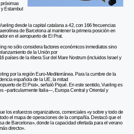
 próximas
) y Estambul
Vueling desde la capital catalana a 42, con 166 frecuencias
 aerolínea de Barcelona al mantener la primera posición en
ador en el aeropuerto de El Prat.
ling no sólo considera factores económicos inmediatos sino
 relanzamiento de la Unión por
 países de la ribera Sur del Mare Nostrum (incluidos Israel y
ng por la región Euro-Mediterránea. Para la cumbre de la
dencia española de la UE, la mitad
opuerto de El Prat», señaló Piqué. En este sentido, Vueling es
 –particularmente Italia—, Europa Central y Oriental y
ue los esfuerzos organizativos, comerciales «y sobre y todo de
n todo el mapa de operaciones de la compañía. Destacó que el
casa de Barcelona», donde la capacidad ofertada para el verano
más directo».