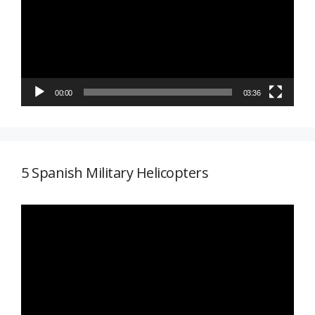
vídeo
00:00
03:36
5 Spanish Military Helicopters
Reproductor
de
vídeo