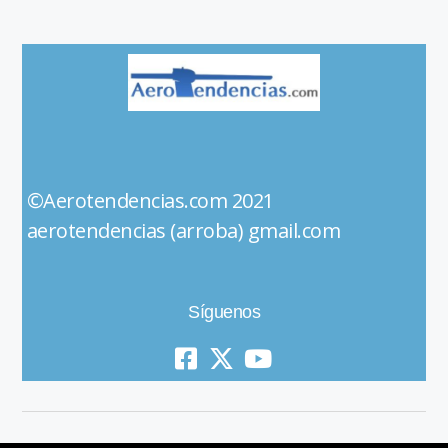
©Aerotendencias.com 2021
aerotendencias (arroba) gmail.com
Síguenos