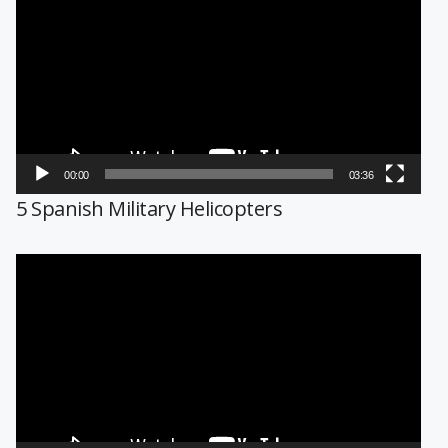
de
vídeo
00:00
03:36
5 Spanish Military Helicopters
Reproductor
de
vídeo