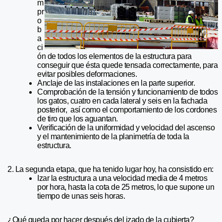
m
pr
o
b
a
ci
ón de todos los elementos de la estructura para
conseguir que ésta quede tensada correctamente, para
evitar posibles deformaciones.
Anclaje de las instalaciones en la parte superior.
Comprobación de la tensión y funcionamiento de todos
los gatos, cuatro en cada lateral y seis en la fachada
posterior, así como el comportamiento de los cordones
de tiro que los aguantan.
Verificación de la uniformidad y velocidad del ascenso
y el mantenimiento de la planimetría de toda la
estructura.
2. La segunda etapa, que ha tenido lugar hoy, ha consistido en:
Izar la estructura a una velocidad media de 4 metros
por hora, hasta la cota de 25 metros, lo que supone un
tiempo de unas seis horas.
¿Qué queda por hacer después del izado de la cubierta?