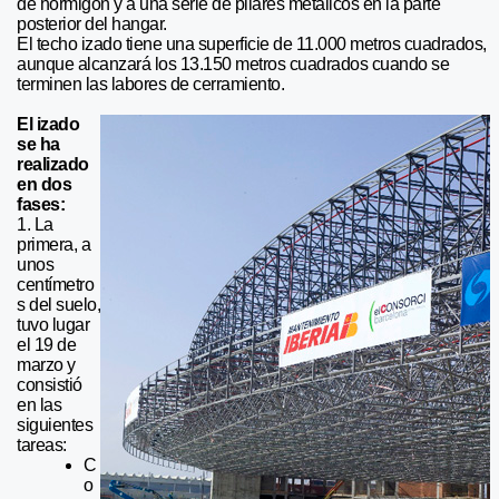
de hormigón y a una serie de pilares metálicos en la parte
posterior del hangar.
El techo izado tiene una superficie de 11.000 metros cuadrados,
aunque alcanzará los 13.150 metros cuadrados cuando se
terminen las labores de cerramiento.
El izado
se ha
realizado
en dos
fases:
1. La
primera, a
unos
centímetro
s del suelo,
tuvo lugar
el 19 de
marzo y
consistió
en las
siguientes
tareas:
C
o