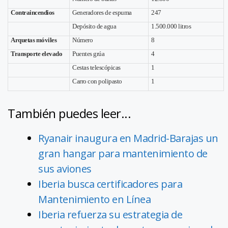
Contraincendios
Generadores de espuma
247
Depósito de agua
1.500.000 litros
Arquetas móviles
Número
8
Transporte elevado
Puentes grúa
4
Cestas telescópicas
1
Carro con polipasto
1
También puedes leer...
Ryanair inaugura en Madrid-Barajas un
gran hangar para mantenimiento de
sus aviones
Iberia busca certificadores para
Mantenimiento en Línea
Iberia refuerza su estrategia de