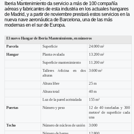
Iberia Mantenimiento da servicio a más de 100 compañía
aéreas y fabricantes de esta industria en los actuales hangares
de Madrid, y a partir de noviembre prestará estos servicios en la
nueva nave aeronáutica de Barcelona, una de las más
modernas en el sur de Europa.
El nuevo Hangar de Iberia Mantenimiento, en números
Parcela
Superficie
24.000 m
2
Hangar
Planta ovalada
13.200 m
2
Superficie mantenimiento
11.200 m
2
Talleres /oficina en dos
3.600 m
2
alturas
Altura libre
25 m
Altura total
40 m
Luz de la pared acristalada
155 m
2
Puertas
Número y peso
12 de 40 toneladas y 300
metros
de superficie cada
2
una
Techo
Número de núcleos de unión
3.000
Número de barras
12.800