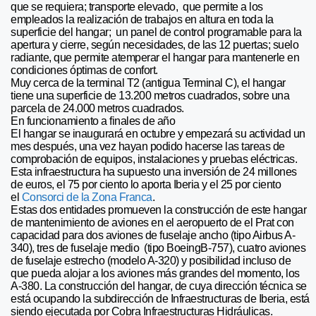
que se requiera; transporte elevado, que permite a los
empleados la realización de trabajos en altura en toda la
superficie del hangar; un panel de control programable para la
apertura y cierre, según necesidades, de las 12 puertas; suelo
radiante, que permite atemperar el hangar para mantenerle en
condiciones óptimas de confort.
Muy cerca de la terminal T2 (antigua Terminal C), el hangar
tiene una superficie de 13.200 metros cuadrados, sobre una
parcela de 24.000 metros cuadrados.
En funcionamiento a finales de año
El hangar se inaugurará en octubre y empezará su actividad un
mes después, una vez hayan podido hacerse las tareas de
comprobación de equipos, instalaciones y pruebas eléctricas.
Esta infraestructura ha supuesto una inversión de 24 millones
de euros, el 75 por ciento lo aporta Iberia y el 25 por ciento
el
Consorci de la Zona Franca
.
Estas dos entidades promueven la construcción de este hangar
de mantenimiento de aviones en el aeropuerto de el Prat con
capacidad para dos aviones de fuselaje ancho (tipo Airbus A-
340), tres de fuselaje medio (tipo BoeingB-757), cuatro aviones
de fuselaje estrecho (modelo A-320) y posibilidad incluso de
que pueda alojar a los aviones más grandes del momento, los
A-380. La construcción del hangar, de cuya dirección técnica se
está ocupando la subdirección de Infraestructuras de Iberia, está
siendo ejecutada por Cobra Infraestructuras Hidráulicas.