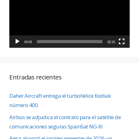
vídeo
00:00
02:15
Entradas recientes
Daher Aircraft entrega el turbohélice Kodiak
número 400
Airbus se adjudica el contrato para el satélite de
comunicaciones seguras SpainSat NG-III
Aena alcanzó el primer semestre de 2026 un