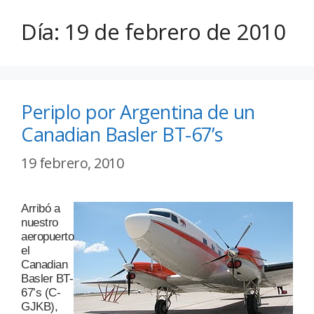
Día:
19 de febrero de 2010
Periplo por Argentina de un
Canadian Basler BT-67’s
19 febrero, 2010
Arribó a
nuestro
aeropuerto
el
Canadian
Basler BT-
67’s (C-
GJKB),