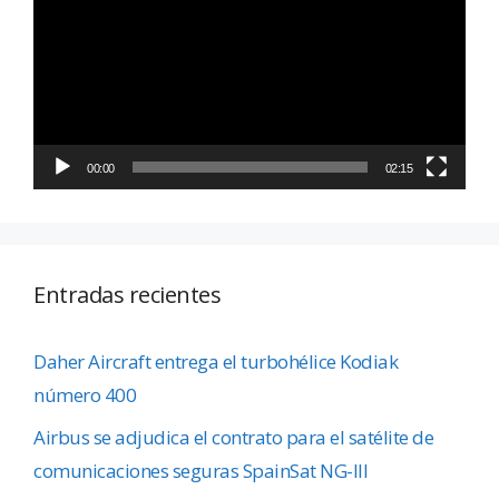
vídeo
00:00
02:15
Entradas recientes
Daher Aircraft entrega el turbohélice Kodiak
número 400
Airbus se adjudica el contrato para el satélite de
comunicaciones seguras SpainSat NG-III