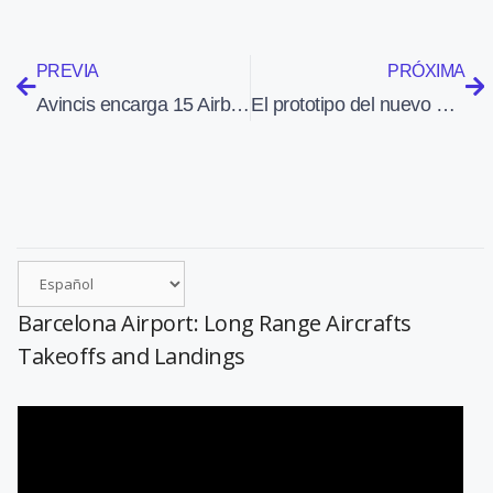
PREVIA
PRÓXIMA
Avincis encarga 15 Airbus H145 y 15 más a Leonardo a fin de asegurar su crecimiento
El prototipo del nuevo Do228 NXT despertó gran interés en ILA Berlin 2026
Barcelona Airport: Long Range Aircrafts
Takeoffs and Landings
Reproductor
de
vídeo