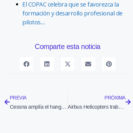
El COPAC celebra que se favorezca la
formación y desarrollo profesional de
pilotos…
Comparte esta noticia
PREVIA
PRÓXIMA
Cessna amplía el hangar de pruebas del SkyCourier, cuya demanda va en aumento
Airbus Helicopters trabaja en la versión no tripulada del H145, el U145