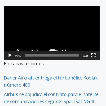
Reproductor
de
vídeo
00:00
02:15
Entradas recientes
Daher Aircraft entrega el turbohélice Kodiak
número 400
Airbus se adjudica el contrato para el satélite
de comunicaciones seguras SpainSat NG-III