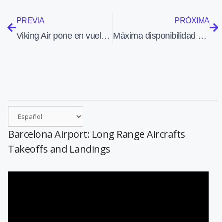
PREVIA
PRÓXIMA
Viking Air pone en vuelo el primer DHC-6 Twin Otter serie 400
Máxima disponibilidad de los motores Turbomeca que equipan los helicópteros franceses en Kabul
Barcelona Airport: Long Range Aircrafts
Takeoffs and Landings
Reproductor
de
vídeo