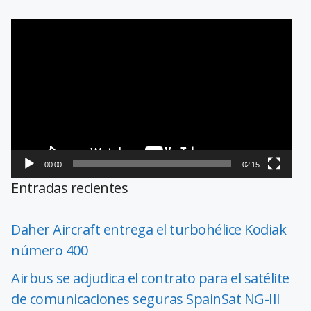
Reproductor
de
vídeo
00:00
02:15
Entradas recientes
Daher Aircraft entrega el turbohélice Kodiak
número 400
Airbus se adjudica el contrato para el satélite
de comunicaciones seguras SpainSat NG-III