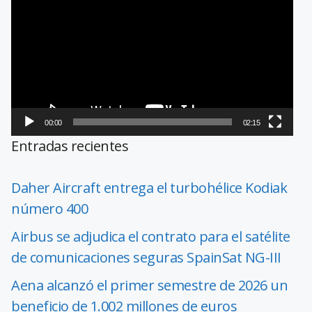
de
vídeo
00:00
02:15
Entradas recientes
Daher Aircraft entrega el turbohélice Kodiak
número 400
Airbus se adjudica el contrato para el satélite
de comunicaciones seguras SpainSat NG-III
Aena alcanzó el primer semestre de 2026 un
beneficio de 1.002 millones de euros