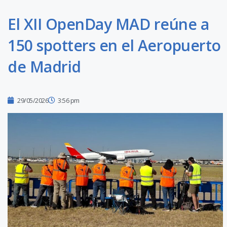
El XII OpenDay MAD reúne a
150 spotters en el Aeropuerto
de Madrid
29/05/2026
3:56 pm