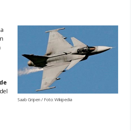
la
en
n
 de
del
Saab Gripen / Foto: Wikipedia