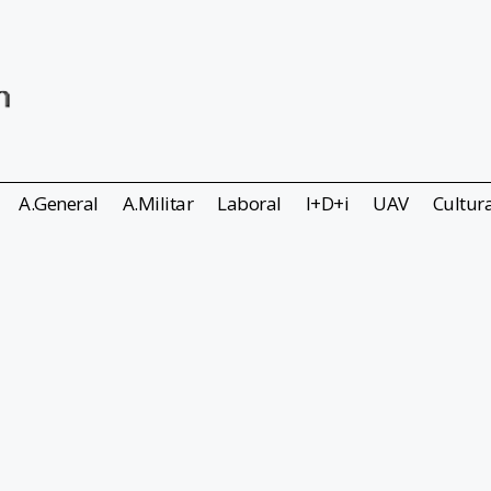
A.General
A.Militar
Laboral
I+D+i
UAV
Cultur