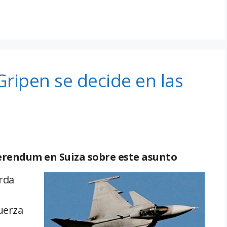
ripen se decide en las
ferendum en Suiza sobre este asunto
erda
uerza