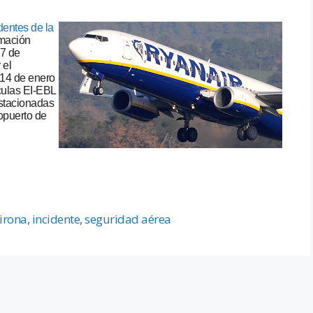
dentes de la
rmación
37 de
 el
 14 de enero
ulas EI-EBL
stacionadas
opuerto de
irona
,
incidente
,
seguridad aérea