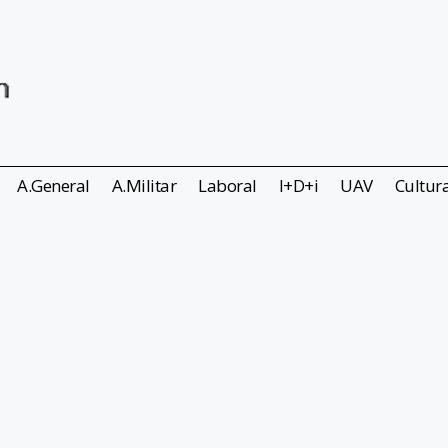
A.General
A.Militar
Laboral
I+D+i
UAV
Cultur