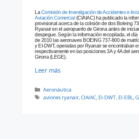
La
Comisión de Investigación de Accidentes e Inci
Aviación Comercial
(CIAIAC) ha publicado la info
provisional acerca de la colisión de dos Boleing 7
Ryanair en el aeropuerto de Girona antes de iniciar
despegue. Según la información recopilada, el día
de 2010 las aeronaves BOEING 737-800 de matríc
y EI-DWT, operadas por Ryanair se encontraban e
respectivamente en las posiciones 3A y 4A del aer
Girona (LEGE).
Leer más
Aeronáutica
aviones ryanair
,
CIAIAC
,
EI-DWT
,
EI-EBL
,
G