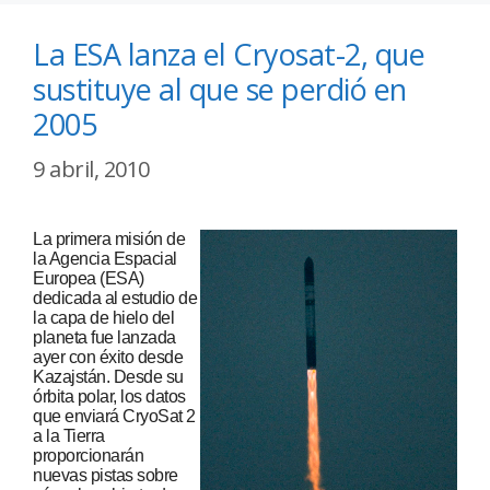
La ESA lanza el Cryosat-2, que
sustituye al que se perdió en
2005
9 abril, 2010
La primera misión de
la Agencia Espacial
Europea (ESA)
dedicada al estudio de
la capa de hielo del
planeta fue lanzada
ayer con éxito desde
Kazajstán. Desde su
órbita polar, los datos
que enviará CryoSat 2
a la Tierra
proporcionarán
nuevas pistas sobre