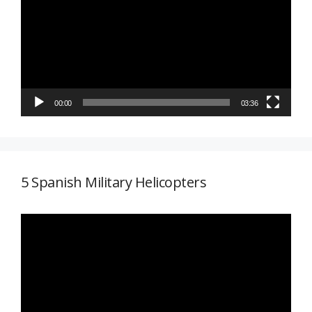
vídeo
00:00
03:36
5 Spanish Military Helicopters
Reproductor
de
vídeo